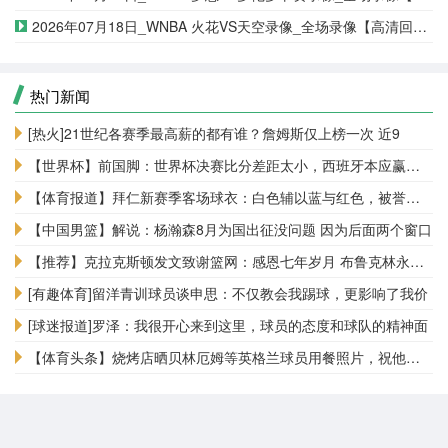
2026年07月18日_WNBA 火花VS天空录像_全场录像【高清回放】
热门新闻
[热火]21世纪各赛季最高薪的都有谁？詹姆斯仅上榜一次 近9
【世界杯】前国脚：世界杯决赛比分差距太小，西班牙本应赢得更多
【体育报道】拜仁新赛季客场球衣：白色辅以蓝与红色，被誉为近年
【中国男篮】解说：杨瀚森8月为国出征没问题 因为后面两个窗口
【推荐】克拉克斯顿发文致谢篮网：感恩七年岁月 布鲁克林永远是
[有趣体育]留洋青训球员谈申思：不仅教会我踢球，更影响了我价
[球迷报道]罗泽：我很开心来到这里，球员的态度和球队的精神面
【体育头条】烧烤店晒贝林厄姆等英格兰球员用餐照片，祝他们季军