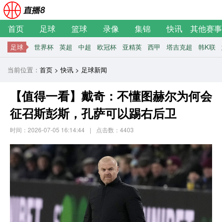
首页
足球
篮球
录像
集锦
快讯
其他赛事
足球
世界杯
英超
中超
欧冠杯
亚精英
西甲
塔吉克超
韩K联
当前位置：
首页
>
快讯
>
足球新闻
【值得一看】戴奇：不懂图赫尔为何会
征召斯彭斯，孔萨可以踢右后卫
时间：2026-07-05 16:14:44
|
点击数：
4403