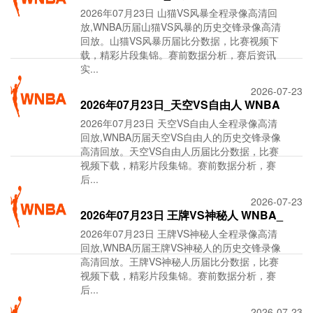
2026年07月23日 山猫VS风暴全程录像高清回
像_高清录像
放,WNBA历届山猫VS风暴的历史交锋录像高清
回放。山猫VS风暴历届比分数据，比赛视频下
载，精彩片段集锦。赛前数据分析，赛后资讯
实...
2026-07-23
2026年07月23日_天空VS自由人 WNBA
2026年07月23日 天空VS自由人全程录像高清
录像_全场录
回放,WNBA历届天空VS自由人的历史交锋录像
高清回放。天空VS自由人历届比分数据，比赛
视频下载，精彩片段集锦。赛前数据分析，赛
后...
2026-07-23
2026年07月23日 王牌VS神秘人 WNBA_
2026年07月23日 王牌VS神秘人全程录像高清
全场录像【
回放,WNBA历届王牌VS神秘人的历史交锋录像
高清回放。王牌VS神秘人历届比分数据，比赛
视频下载，精彩片段集锦。赛前数据分析，赛
后...
2026-07-23