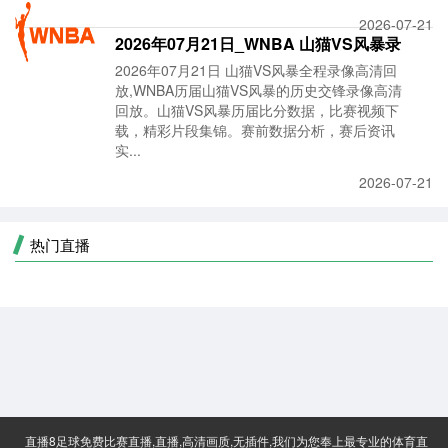
2026-07-21
2026年07月21日_WNBA 山猫VS风暴录
2026年07月21日 山猫VS风暴全程录像高清回
像_全场录像
放,WNBA历届山猫VS风暴的历史交锋录像高清
回放。山猫VS风暴历届比分数据，比赛视频下
载，精彩片段集锦。赛前数据分析，赛后资讯
实...
2026-07-21
热门直播
直播8足球免费比赛直播,直播,高清画质,无插件,我们为您奉上最专业的体育直