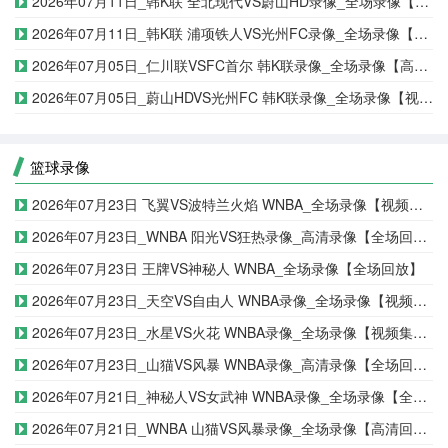
2026年07月11日_韩K联 全北现代VS蔚山HD录像_全场录像【全场回放】
2026年07月11日_韩K联 浦项铁人VS光州FC录像_全场录像【视频集锦】
2026年07月05日_仁川联VSFC首尔 韩K联录像_全场录像【高清回放】
2026年07月05日_蔚山HDVS光州FC 韩K联录像_全场录像【视频集锦】
篮球录像
2026年07月23日 飞翼VS波特兰火焰 WNBA_全场录像【视频集锦】
2026年07月23日_WNBA 阳光VS狂热录像_高清录像【全场回放】
2026年07月23日 王牌VS神秘人 WNBA_全场录像【全场回放】
2026年07月23日_天空VS自由人 WNBA录像_全场录像【视频集锦】
2026年07月23日_水星VS火花 WNBA录像_全场录像【视频集锦】
2026年07月23日_山猫VS风暴 WNBA录像_高清录像【全场回放】
2026年07月21日_神秘人VS女武神 WNBA录像_全场录像【全场回放】
2026年07月21日_WNBA 山猫VS风暴录像_全场录像【高清回放】