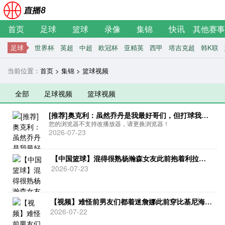
首页
足球
篮球
录像
集锦
快讯
其他赛事
足球
世界杯
英超
中超
欧冠杯
亚精英
西甲
塔吉克超
韩K联
当前位置：
首页
>
集锦
>
篮球视频
全部
足球视频
篮球视频
[推荐]奥克利：虽然乔丹是我最好哥们，但打球我会
选詹姆斯，他会给我传球
您的浏览器不支持改播放器，请更换浏览器！
2026-07-23
【中国篮球】混得很熟杨瀚森女友此前抱着利拉德
儿子在场边转圈圈~
2026-07-23
【视频】难怪前男友们都着迷詹娜此前穿比基尼海边
玩耍！这也太美了！
2026-07-22