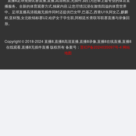
直播8足球免费比赛直播,直播,高清画质,无插件,我们为您奉上最专业的体育直
播服务。全新的体育观赛方式,独家内容,让您尽情沉浸在激情四溢的体育世界
中。足球直播高清视频无插件同时还提供巴女甲,巴基乙,西青U19,阿女乙,麒麟
杯,亚杯预,女北欧锦标赛U2,哈萨女子学生联,阿根廷长青联等联赛直播与录像回
放。
Copyright © 2018-2024 直播8,直播8高清直播,直播8录像,直播8在线直播,直播8
在线观看,直播8无插件直播 版权所有 备案号：
晋ICP备2024035097号-4
网站
地图