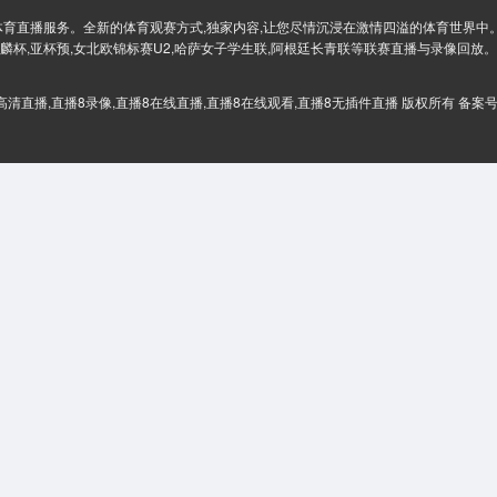
体育直播服务。全新的体育观赛方式,独家内容,让您尽情沉浸在激情四溢的体育世界中。
麟杯,亚杯预,女北欧锦标赛U2,哈萨女子学生联,阿根廷长青联等联赛直播与录像回放。
直播8,直播8高清直播,直播8录像,直播8在线直播,直播8在线观看,直播8无插件直播 版权所有 备案