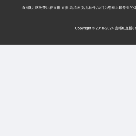
直播8足球免费比赛直播,直播,高清画质,无插件,我们为您奉上最专业的
Copyright © 2018-2024 