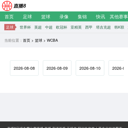
首页
足球
篮球
录像
集锦
快讯
其他赛事
足球
世界杯
英超
中超
欧冠杯
亚精英
西甲
塔吉克超
韩K联
当前位置：
首页
>
篮球
>
WCBA
2026-08-08
2026-08-09
2026-08-10
2026-08