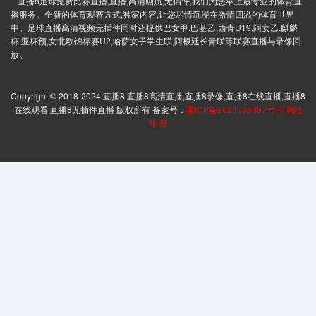
直播8足球免费比赛直播,直播,高清画质,无插件,我们为您奉上最专业的体育直
播服务。全新的体育观赛方式,独家内容,让您尽情沉浸在激情四溢的体育世界
中。足球直播高清视频无插件同时还提供巴女甲,巴基乙,西青U19,阿女乙,麒麟
杯,亚杯预,女北欧锦标赛U2,哈萨女子学生联,阿根廷长青联等联赛直播与录像回
放。
Copyright © 2018-2024 直播8,直播8高清直播,直播8录像,直播8在线直播,直播8
在线观看,直播8无插件直播 版权所有 备案号：
晋ICP备2024035097号-4
网站
地图