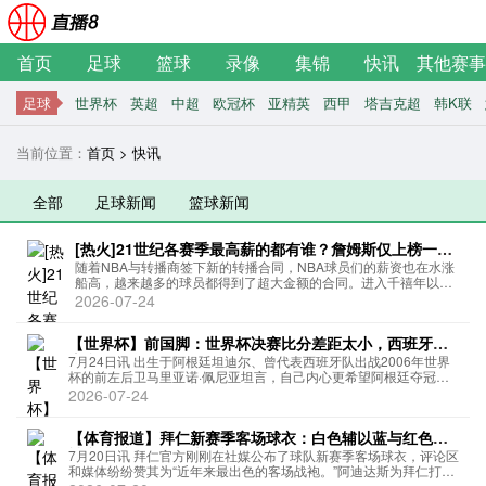
首页
足球
篮球
录像
集锦
快讯
其他赛事
足球
世界杯
英超
中超
欧冠杯
亚精英
西甲
塔吉克超
韩K联
当前位置：
首页
>
快讯
全部
足球新闻
篮球新闻
[热火]21世纪各赛季最高薪的都有谁？詹姆斯仅上榜一次
近9年一人霸榜
随着NBA与转播商签下新的转播合同，NBA球员们的薪资也在水涨
船高，越来越多的球员都得到了超大金额的合同。进入千禧年以
来，联盟球员的薪资也发生了翻天覆地的变化。今天老震来带大家
2026-07-24
盘点一下，21世纪里各赛季薪资最高的球员都有谁。2000-01赛...
【世界杯】前国脚：世界杯决赛比分差距太小，西班牙本
应赢得更多
7月24日讯 出生于阿根廷坦迪尔、曾代表西班牙队出战2006年世界
杯的前左后卫马里亚诺·佩尼亚坦言，自己内心更希望阿根廷夺冠，
但他同时也承认了斗牛士军团在世界杯决赛中的绝对优势。决赛的比
2026-07-24
分差距太小，西班牙本该赢更多对于佩尼亚而言，西班牙与阿...
【体育报道】拜仁新赛季客场球衣：白色辅以蓝与红色，
被誉为近年最佳复古战袍
7月20日讯 拜仁官方刚刚在社媒公布了球队新赛季客场球衣，评论区
和媒体纷纷赞其为“近年来最出色的客场战袍。”阿迪达斯为拜仁打造
的2026-27赛季客场球衣最早于2026年5月25日前被曝出上架销售，