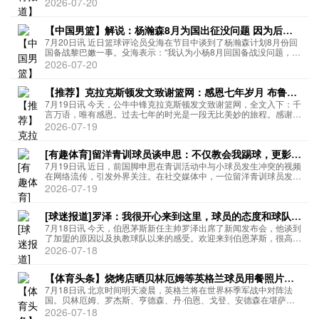
2026-07-20
其完整设计细节则在同年7月14日前全面公开...
【中国男篮】解说：杨瀚森8月为国出征没问题 因为后面
两个窗口期他都打不了
7月20日讯 近日篮球评论员殳海在节目中谈到了杨瀚森计划8月份回
国备战黎巴嫩一事。殳海表示：“我认为小杨8月回国备战没问题，因
为后面两个窗口期他都打不了，这是他唯一能打的一个窗口期，而且
2026-07-20
8月份相对来讲是NBA球员最闲的一个月了，对瀚森来讲也...
【推荐】克拉克斯顿发文致谢篮网：感恩七年岁月 布鲁克
林永远是我的家
7月19日讯 今天，公牛中锋克拉克斯顿发文致谢篮网，全文入下：千
言万语，唯有感恩。过去七年的时光是一段无比美妙的旅程。感谢篮
网管理层与球迷始终如一的信任，从加盟的第一天起，我就被这里的
2026-07-19
爱与支持深深包围。历经起伏，这座城市见证了我从男孩蜕变为...
[有趣体育]留洋青训球员谈申思：不仅教会我踢球，更影响
了我价值观和选择
7月19日讯 近日，前国脚申思在青训活动中与小球员发生冲突的视频
在网络流传，引发外界关注。在社交媒体中，一位留洋青训球员发长
文称，申思不仅教会自己踢球，更影响了自己的价值观和人生选择。
2026-07-19
长文内容如下我想以一个球员的身份，说说我认识的申思指导2...
[球迷报道]罗泽：我很开心来到这里，球员的态度和球队的
精神面貌非常出色
7月18日讯 今天，伯恩茅斯新任主帅罗泽出席了新闻发布会，他谈到
了加盟的原因以及执教球队以来的感受。欢迎来到伯恩茅斯，很高兴
见到你。我知道你等待这份一线队主帅职位已经很久了，如今终于走
2026-07-18
进训练中心，能和球员共事、与俱乐部工作人员见面，切身感受...
【体育头条】烧烤店晒贝林厄姆等英格兰球员用餐照片，
祝他们季军战好运
7月18日讯 北京时间明天凌晨，英格兰将在世界杯季军战中对阵法
国。贝林厄姆、罗杰斯、亨德森、丹·伯恩、戈登、安德森在堪萨斯
城的烧烤店Joe‘s Kansas City用餐。Joe‘s Kansas City社媒晒出这
2026-07-18