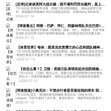
[足球]记者谈英阿大战主裁：因不满判罚而当裁判，是上届
世界杯决赛四官
7月14日讯 世界杯半决赛，英格兰将对阵阿根廷，国际足联官方宣
布，美国裁判伊斯梅尔·埃尔法思执法此役，记者Henry Winter社媒
发文，介绍了这位裁判。“英格兰对阿根廷一役的美国裁判伊斯梅尔·
2026-07-14
埃尔法思的有趣背景故事，伊斯梅尔·埃尔法思出...
【球迷看点】阿斯：巴萨、拜仁、阿森纳等队关注巴西15
岁新星帕武纳
7月13日讯 据西班牙媒体《阿斯报》报道，拜仁、阿森纳、巴萨等多
支球队关注巴西15岁中场考阿·帕武纳。在巴西足球正经历重大身份
认同危机的当下，年轻天才过早流向欧洲足坛一直是舆论关注的焦
2026-07-13
点。这一趋势非但没有放缓，反而呈现出球员前往欧洲的年龄日...
【体育世界】每体：恩里克欣赏费兰的心态和团队精神，
巴萨可能要价5000万欧
7月13日讯 据西班牙媒体《每日体育报》报道，路易斯·恩里克坚持
希望巴黎圣日耳曼签下费兰·托雷斯，巴黎将在世界杯后推进这笔转
会，但巴萨不会轻易放人。恩里克有多重理由信任这位26岁的西班
2026-07-13
牙前锋，首先是他始终如一的可靠性，他已达到极高的成熟度，...
【你怎么看？】卫报：英格兰队表现有起伏但防线稳
固，斯通斯与斯彭斯助挺进四强
7月12日讯 《卫报》撰文认为，英格兰队在迈阿密举行的世界杯
四分之一决赛对阵挪威中，虽然在比赛过程中表现得有些摇摆不
定，但最终凭借防线的顽强表现成功晋级。这场比赛对于英格兰
2026-07-12
队主帅图赫尔而言，是一次战术上的严峻考验。图赫尔在中场休
息时做出的换...
[球迷报道]小奥尼尔：不管步行者是否退役我的球衣 我是
队史最佳球员之一
7月12日讯 近日，前NBA球员杰梅因·奥尼尔在《Str8 to Da
League》节目中谈到了步行者。奥尼尔表示：“我的号码仍然是317
的（印第安纳州区号），这号码我用了18年了，在我眼里，我永远
2026-07-12
都会是一名步行者球员。不管他们是否会退役...