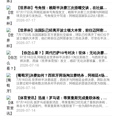
六名英格兰球员的照片，配...
【世界杯】号角报：赖斯半决赛三次捂嘴交谈，在社媒引
发热议以及对新规讨论
07月17日讯 阿根廷媒体号角报发文，赖斯半决赛三次捂嘴与阿根廷
球员交谈引发热议。号角报文中写道：阿根廷国家队以2比1获胜
后，网络上开始流传赖斯捂嘴说话的相关画面，他在场上的行为未被
2026-07-17
裁判察觉，这种行为本可能导致直接红牌。这位英格兰中场球员在...
【世界杯】法国队已经离开波士顿大本营，前往迈阿密备
战三四名决赛
7月17日讯 法国国家队官方更新社交媒体，球队已经离开了他们位于
波士顿的大本营，他们将前往迈阿密参加三四名决赛。尽管在半决赛
输球，法国队在离开波士顿时依然受到了欢迎，球迷们挥舞法国国旗
2026-07-17
为他们送行。北京时间7月19日凌晨5点，法国将和英格兰争...
【你怎么看？】两代巴萨10号对决！世体：无论决赛谁
赢，世界杯都将属于拉玛西亚
07月16日讯 阿根廷在世界杯半决赛2-1淘汰英格兰，与西班牙会
师决赛。西媒《世界体育报》发文，感叹“无论决赛谁赢，世界杯
都将属于拉玛西亚”。文章写道：梅西与亚马尔，上演巴萨主义者
2026-07-16
的梦幻决赛，拉玛西亚青训营在大赛舞台上尽显强势存在若冠军
归属...
[葡萄牙]决赛如何？西班牙两场淘汰赛绝杀，阿根廷4场均
在最后时刻制胜
7月16日讯 世界杯半决赛战罢，西班牙与阿根廷会师决赛。两队在淘
汰赛过程中都有数次绝杀对手的经历，阿根廷的晋级历程更为惊险。
西班牙淘汰赛两次绝杀对手：1/8决赛1-0葡萄牙，梅里诺90+1分钟
2026-07-16
进球1/4决赛2-1比利时，梅里诺88分钟进球阿...
【体育资讯】迅速！罗马诺：蒂莱曼斯完成曼联体检，今
天完成签约，5年合同
07月14日讯 据罗马诺最新消息，蒂莱曼斯已经完成了曼联的体检，
将在今天完成签约。蒂莱曼斯将与曼联签下一份为期5年的合同。据
此前报道，曼联花费3500万镑（约合4100万欧），触发了蒂莱曼斯
2026-07-14
的解约金条款。29岁的蒂莱曼斯本届世界杯作为比利时...