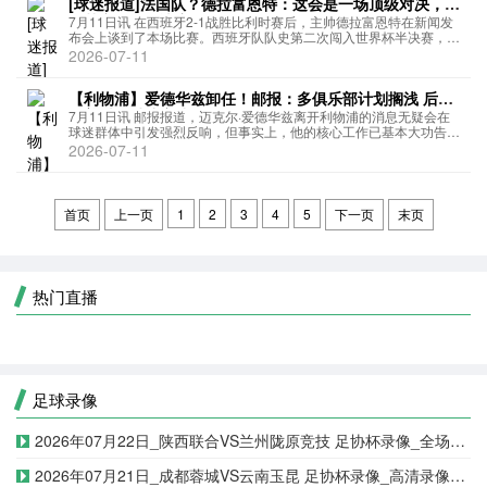
[球迷报道]法国队？德拉富恩特：这会是一场顶级对决，名
副其实提前的决赛
7月11日讯 在西班牙2-1战胜比利时赛后，主帅德拉富恩特在新闻发
布会上谈到了本场比赛。西班牙队队史第二次闯入世界杯半决赛，此
前我们仅在2010年做到过一次，而且那年我们最终捧起了冠军奖
2026-07-11
杯，这已经是载入史册的成就。我想先问问您本场战术布置：...
【利物浦】爱德华兹卸任！邮报：多俱乐部计划搁浅 后克
洛普时代过渡完成
7月11日讯 邮报报道，迈克尔·爱德华兹离开利物浦的消息无疑会在
球迷群体中引发强烈反响，但事实上，他的核心工作已基本大功告
成。作为利物浦现代史上最具影响力的人物之一，俱乐部老板芬威体
2026-07-11
育集团（FSG）于周五正式确认，他将卸任足球运营首席执行官...
首页
上一页
1
2
3
4
5
下一页
末页
热门直播
足球录像
2026年07月22日_陕西联合VS兰州陇原竞技 足协杯录像_全场录像【全场回放】
2026年07月21日_成都蓉城VS云南玉昆 足协杯录像_高清录像【全场回放】