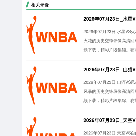
相关录像
2026年07月23日_水
2026年07月23日 水星V
火花的历史交锋录像高清回
频下载，精彩片段集锦。赛前
2026年07月23日_山
2026年07月23日 山猫V
风暴的历史交锋录像高清回
频下载，精彩片段集锦。赛前
2026年07月23日_天
2026年07月23日 天空V