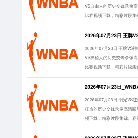
VS自由人的历史交锋录像
比赛视频下载，精彩片段集锦
2026年07月23日 王牌
2026年07月23日 王牌V
VS神秘人的历史交锋录像
比赛视频下载，精彩片段集锦
2026年07月23日_W
2026年07月23日 阳光V
狂热的历史交锋录像高清回
频下载，精彩片段集锦。赛前