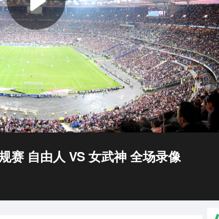
 常规赛 自由人 VS 女武神 全场录像