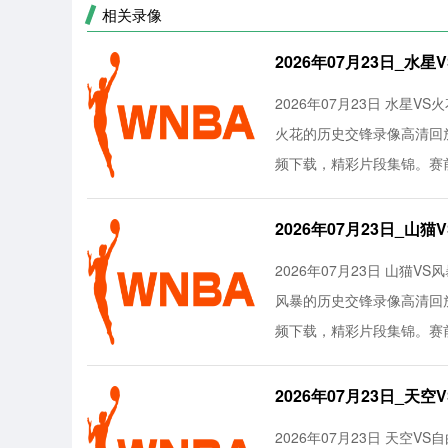
相关录像
2026年07月23日_水
2026年07月23日 水星V
火花的历史交锋录像高清回
频下载，精彩片段集锦。赛前
2026年07月23日_山
2026年07月23日 山猫V
风暴的历史交锋录像高清回
频下载，精彩片段集锦。赛前
2026年07月23日_天
2026年07月23日 天空V