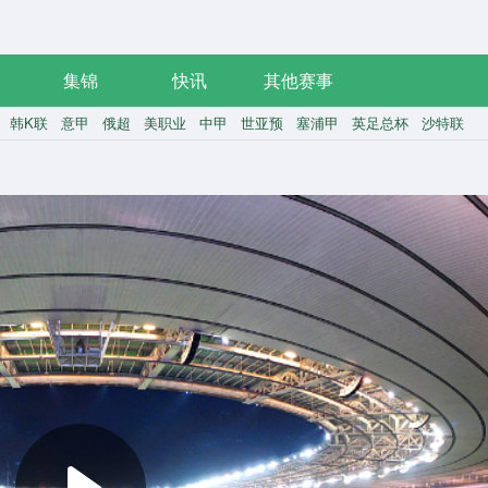
集锦
快讯
其他赛事
韩K联
意甲
俄超
美职业
中甲
世亚预
塞浦甲
英足总杯
沙特联