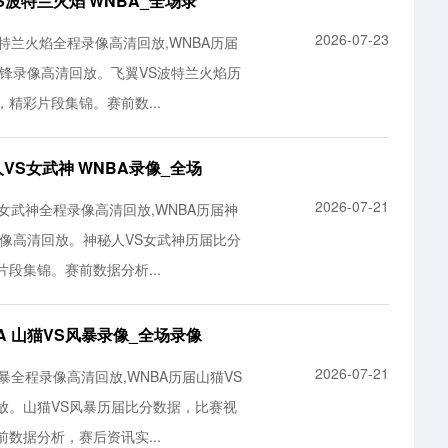
VS波特兰火焰 WNBA_全场录
2026-07-23
S波特兰火焰全程录像高清回放,WNBA历届
交锋录像高清回放。飞翼VS波特兰火焰历
精彩片段集锦。赛前数...
秘人VS女武神 WNBA录像_全场
2026-07-21
VS女武神全程录像高清回放,WNBA历届神
录像高清回放。神秘人VS女武神历届比分
段集锦。赛前数据分析...
NBA 山猫VS风暴录像_全场录像
2026-07-21
S风暴全程录像高清回放,WNBA历届山猫VS
放。山猫VS风暴历届比分数据，比赛视
数据分析，赛后资讯实...