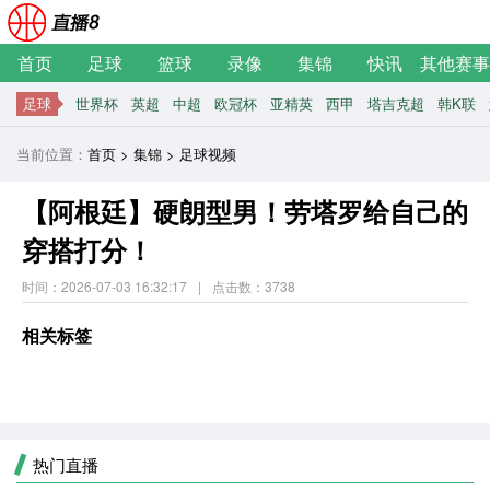
首页
足球
篮球
录像
集锦
快讯
其他赛事
足球
世界杯
英超
中超
欧冠杯
亚精英
西甲
塔吉克超
韩K联
当前位置：
首页
>
集锦
>
足球视频
【阿根廷】硬朗型男！劳塔罗给自己的
穿搭打分！
时间：2026-07-03 16:32:17
|
点击数：
3738
相关标签
热门直播