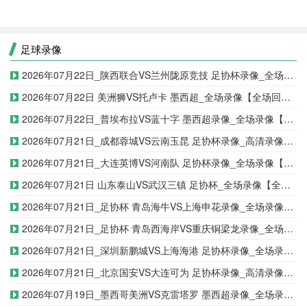
足球录像
2026年07月22日_陕西联合VS兰州陇原竞技 足协杯录像_全场录像【全场回放】
2026年07月22日 美洲狮VS托卢卡 墨西超_全场录像【全场回放】
2026年07月22日_普埃布拉VS蓝十字 墨西超录像_全场录像【高清回放】
2026年07月21日_成都蓉城VS云南玉昆 足协杯录像_高清录像【全场回放】
2026年07月21日_大连英博VS河南队 足协杯录像_全场录像【视频集锦】
2026年07月21日 山东泰山VS武汉三镇 足协杯_全场录像【全场回放】
2026年07月21日_足协杯 青岛海牛VS上海申花录像_全场录像【视频集锦】
2026年07月21日_足协杯 青岛西海岸VS重庆铜梁龙录像_全场录像【视频集锦】
2026年07月21日_深圳新鹏城VS上海海港 足协杯录像_全场录像【全场回放】
2026年07月21日_北京国安VS大连可为 足协杯录像_高清录像【全场回放】
2026年07月19日_墨西哥美洲VS克雷塔罗 墨西超录像_全场录像【全场回放】