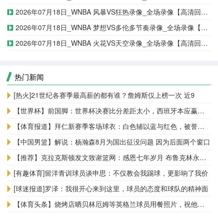
2026年07月18日_WNBA 风暴VS狂热录像_全场录像【高清回放】
2026年07月18日_WNBA 梦想VS多伦多节奏录像_全场录像【视频集锦】
2026年07月18日_WNBA 火花VS天空录像_全场录像【高清回放】
热门新闻
[热火]21世纪各赛季最高薪的都有谁？詹姆斯仅上榜一次 近9
【世界杯】前国脚：世界杯决赛比分差距太小，西班牙本应赢得更多
【体育报道】拜仁新赛季客场球衣：白色辅以蓝与红色，被誉为近年
【中国男篮】解说：杨瀚森8月为国出征没问题 因为后面两个窗口
【推荐】克拉克斯顿发文致谢篮网：感恩七年岁月 布鲁克林永远是
[有趣体育]留洋青训球员谈申思：不仅教会我踢球，更影响了我价
[球迷报道]罗泽：我很开心来到这里，球员的态度和球队的精神面
【体育头条】烧烤店晒贝林厄姆等英格兰球员用餐照片，祝他们季军