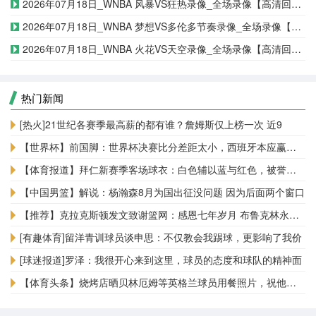
2026年07月18日_WNBA 风暴VS狂热录像_全场录像【高清回放】
2026年07月18日_WNBA 梦想VS多伦多节奏录像_全场录像【视频集锦】
2026年07月18日_WNBA 火花VS天空录像_全场录像【高清回放】
热门新闻
[热火]21世纪各赛季最高薪的都有谁？詹姆斯仅上榜一次 近9
【世界杯】前国脚：世界杯决赛比分差距太小，西班牙本应赢得更多
【体育报道】拜仁新赛季客场球衣：白色辅以蓝与红色，被誉为近年
【中国男篮】解说：杨瀚森8月为国出征没问题 因为后面两个窗口
【推荐】克拉克斯顿发文致谢篮网：感恩七年岁月 布鲁克林永远是
[有趣体育]留洋青训球员谈申思：不仅教会我踢球，更影响了我价
[球迷报道]罗泽：我很开心来到这里，球员的态度和球队的精神面
【体育头条】烧烤店晒贝林厄姆等英格兰球员用餐照片，祝他们季军