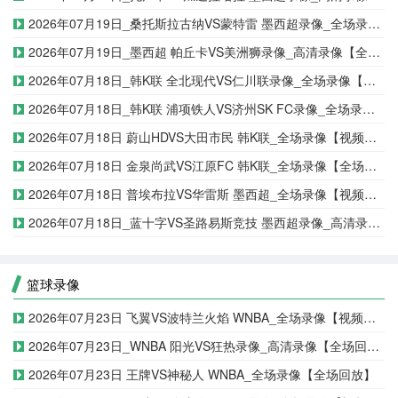
2026年07月19日_桑托斯拉古纳VS蒙特雷 墨西超录像_全场录像【视频集锦】
2026年07月19日_墨西超 帕丘卡VS美洲狮录像_高清录像【全场回放】
2026年07月18日_韩K联 全北现代VS仁川联录像_全场录像【高清回放】
2026年07月18日_韩K联 浦项铁人VS济州SK FC录像_全场录像【全场回放】
2026年07月18日 蔚山HDVS大田市民 韩K联_全场录像【视频集锦】
2026年07月18日 金泉尚武VS江原FC 韩K联_全场录像【全场回放】
2026年07月18日 普埃布拉VS华雷斯 墨西超_全场录像【视频集锦】
2026年07月18日_蓝十字VS圣路易斯竞技 墨西超录像_高清录像【全场回放】
篮球录像
2026年07月23日 飞翼VS波特兰火焰 WNBA_全场录像【视频集锦】
2026年07月23日_WNBA 阳光VS狂热录像_高清录像【全场回放】
2026年07月23日 王牌VS神秘人 WNBA_全场录像【全场回放】