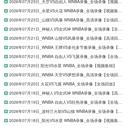
2026年07月23日_天空VS自由人 WNBA录像_全场录像【视频集锦】
2026年07月23日_水星VS火花 WNBA录像_全场录像【视频集锦】
2026年07月23日_山猫VS风暴 WNBA录像_高清录像【全场回放】
2026年07月21日_神秘人VS女武神 WNBA录像_全场录像【全场回放】
2026年07月21日_WNBA 山猫VS风暴录像_全场录像【高清回放】
2026年07月21日_WNBA 王牌VS多伦多节奏录像_全场录像【全场回放】
2026年07月21日_WNBA 自由人VS飞翼录像_全场录像【全场回放】
2026年07月20日 阳光VS水星 WNBA_全场录像【视频集锦】
2026年07月20日_WNBA 天空VS梦想录像_高清录像【全场回放】
2026年07月20日 火花VS飞翼 WNBA_全场录像【全场回放】
2026年07月19日_神秘人VS女武神 WNBA录像_全场录像【高清回放】
2026年07月19日_WNBA 自由人VS狂热录像_全场录像【全场回放】
2026年07月19日_波特兰火焰VS山猫 WNBA录像_全场录像【视频集锦】
2026年07月18日_阳光VS水星 WNBA录像_全场录像【视频集锦】