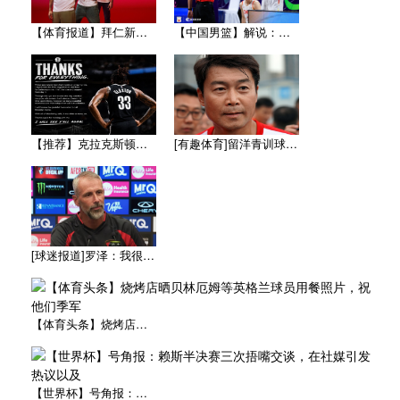
【体育报道】拜仁新赛季客场球衣：白色辅以蓝与红色，被誉为近年
【中国男篮】解说：杨瀚森8月为国出征没问题 因为后面两个窗口
【推荐】克拉克斯顿发文致谢篮网：感恩七年岁月 布鲁克林永远是
[有趣体育]留洋青训球员谈申思：不仅教会我踢球，更影响了我价
[球迷报道]罗泽：我很开心来到这里，球员的态度和球队的精神面
【体育头条】烧烤店晒贝林厄姆等英格兰球员用餐照片，祝他们季军
【世界杯】号角报：赖斯半决赛三次捂嘴交谈，在社媒引发热议以及