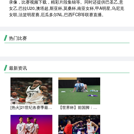
录像，比赛视频下载，精彩片段集锦等。同时还提供巴圣乙,意
女乙,巴拉U20,澳塔超,斯亚杯,莫桑杯,南亚女杯,甲A明星,乌尼克
女联,法篮明星賽,厄瓜多尔NL,巴西FCB等联赛直播。
热门比赛
最新资讯
[热火]21世纪各赛季最高薪的都有谁？詹姆斯仅上榜一次 近9
【世界杯】前国脚：世界杯决赛比分差距太小，西班牙本应赢得更多