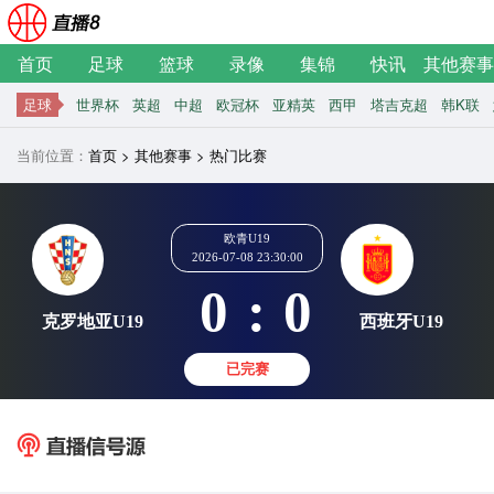
首页
足球
篮球
录像
集锦
快讯
其他赛事
足球
世界杯
英超
中超
欧冠杯
亚精英
西甲
塔吉克超
韩K联
当前位置：
首页
>
其他赛事
>
热门比赛
欧青U19
2026-07-08 23:30:00
0
:
0
克罗地亚U19
西班牙
已完赛