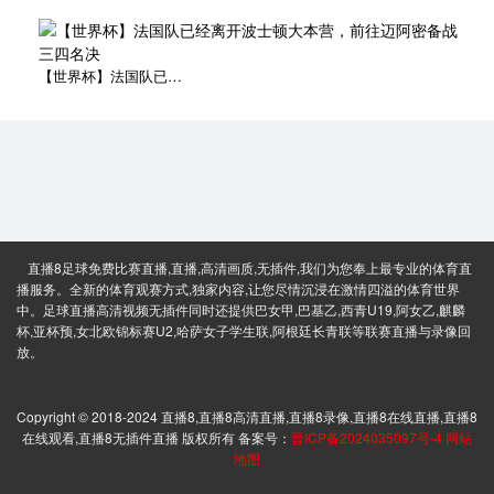
【世界杯】法国队已经离开波士顿大本营，前往迈阿密备战三四名决
直播8足球免费比赛直播,直播,高清画质,无插件,我们为您奉上最专业的体育直
播服务。全新的体育观赛方式,独家内容,让您尽情沉浸在激情四溢的体育世界
中。足球直播高清视频无插件同时还提供巴女甲,巴基乙,西青U19,阿女乙,麒麟
杯,亚杯预,女北欧锦标赛U2,哈萨女子学生联,阿根廷长青联等联赛直播与录像回
放。
Copyright © 2018-2024 直播8,直播8高清直播,直播8录像,直播8在线直播,直播8
在线观看,直播8无插件直播 版权所有 备案号：
晋ICP备2024035097号-4
网站
地图