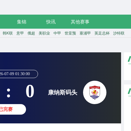
集锦
快讯
其他赛事
韩K联
意甲
俄超
美职业
中甲
世亚预
塞浦甲
英足总杯
沙特联
26-07-09 01:30:00
:
0
康纳斯码头
已完赛