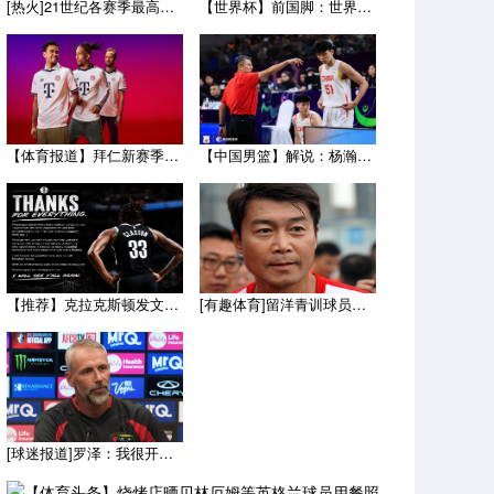
[热火]21世纪各赛季最高薪的都有谁？詹姆斯仅上榜一次 近9
【世界杯】前国脚：世界杯决赛比分差距太小，西班牙本应赢得更多
【体育报道】拜仁新赛季客场球衣：白色辅以蓝与红色，被誉为近年
【中国男篮】解说：杨瀚森8月为国出征没问题 因为后面两个窗口
【推荐】克拉克斯顿发文致谢篮网：感恩七年岁月 布鲁克林永远是
[有趣体育]留洋青训球员谈申思：不仅教会我踢球，更影响了我价
[球迷报道]罗泽：我很开心来到这里，球员的态度和球队的精神面