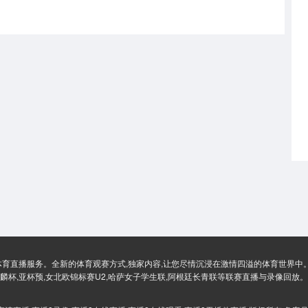
体育直播服务。全新的体育观赛方式,独家内容,让您尽情沉浸在激情四溢的体育世界中。
麟杯,亚杯预,女北欧锦标赛U2,哈萨女子学生联,阿根廷长青联等联赛直播与录像回放。