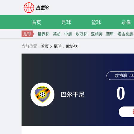
首页
足球
篮球
录像
足球
世界杯
英超
中超
欧冠杯
亚精英
西甲
塔吉克超
当前位置：
首页
>
足球
>
欧协联
欧协联
20
0
巴尔干尼