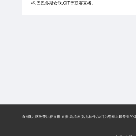
杯,巴巴多斯女联,CIT等联赛直播。
直播8足球免费比赛直播,直播,高清画质,无插件,我们为您奉上最专业的