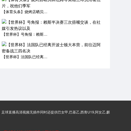
【体育头条】烧烤店晒贝林厄姆等英格兰球员用餐照片，祝他们季军
【世界杯】号角报：赖斯半决赛三次捂嘴交谈，在社媒引发热议以及
【世界杯】法国队已经离开波士顿大本营，前往迈阿密备战三四名决
足球直播高清视频无插件同时还提供巴女甲,巴基乙,西青U19,阿女乙,麒