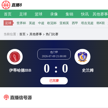
首页
足球
篮球
录像
集锦
快讯
其他赛事
足球
世界杯
英超
中超
欧冠杯
亚精英
西甲
塔吉克超
韩K联
当前位置：
首页
>
其他赛事
>
热门比赛
也门甲
2026-07-09 21:00:00
0
:
0
伊蒂哈德IBB
史
已完赛