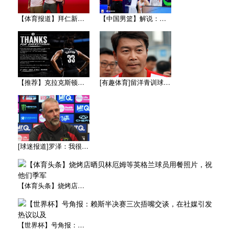
【体育报道】拜仁新赛季客场球衣：白色辅以蓝与红色，被誉为近年
【中国男篮】解说：杨瀚森8月为国出征没问题 因为后面两个窗口
【推荐】克拉克斯顿发文致谢篮网：感恩七年岁月 布鲁克林永远是
[有趣体育]留洋青训球员谈申思：不仅教会我踢球，更影响了我价
[球迷报道]罗泽：我很开心来到这里，球员的态度和球队的精神面
【体育头条】烧烤店晒贝林厄姆等英格兰球员用餐照片，祝他们季军
【世界杯】号角报：赖斯半决赛三次捂嘴交谈，在社媒引发热议以及