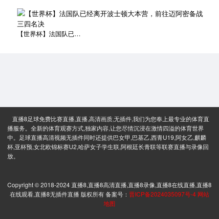
【世界杯】法国队已经离开波士顿大本营，前往迈阿密备战三四名决
直播8足球免费比赛直播,直播,高清画质,无插件,我们为您奉上最专业的体育直
播服务。全新的体育观赛方式,独家内容,让您尽情沉浸在激情四溢的体育世界
中。足球直播高清视频无插件同时还提供巴女甲,巴基乙,西青U19,阿女乙,麒麟
杯,亚杯预,女北欧锦标赛U2,哈萨女子学生联,阿根廷长青联等联赛直播与录像回
放。
Copyright © 2018-2024 直播8,直播8高清直播,直播8录像,直播8在线直播,直播8
在线观看,直播8无插件直播 版权所有 备案号：
晋ICP备2024035097号-4
网站
地图