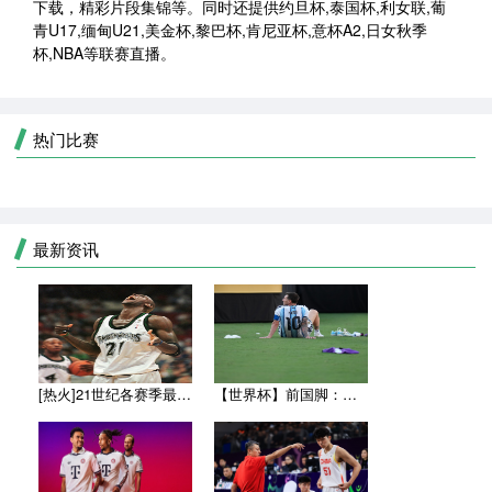
下载，精彩片段集锦等。同时还提供约旦杯,泰国杯,利女联,葡
青U17,缅甸U21,美金杯,黎巴杯,肯尼亚杯,意杯A2,日女秋季
杯,NBA等联赛直播。
热门比赛
最新资讯
[热火]21世纪各赛季最高薪的都有谁？詹姆斯仅上榜一次 近9
【世界杯】前国脚：世界杯决赛比分差距太小，西班牙本应赢得更多