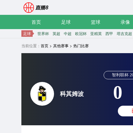
首页
足球
篮球
录像
足球
世界杯
英超
中超
欧冠杯
亚精英
西甲
塔吉克超
当前位置：
首页
>
其他赛事
>
热门比赛
智利联杯
2
0
科其姆波