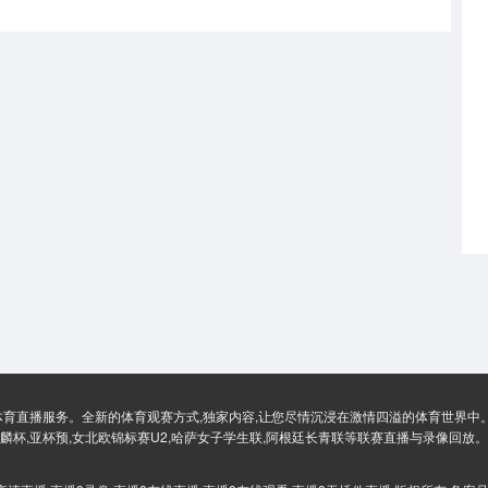
体育直播服务。全新的体育观赛方式,独家内容,让您尽情沉浸在激情四溢的体育世界中。
麟杯,亚杯预,女北欧锦标赛U2,哈萨女子学生联,阿根廷长青联等联赛直播与录像回放。