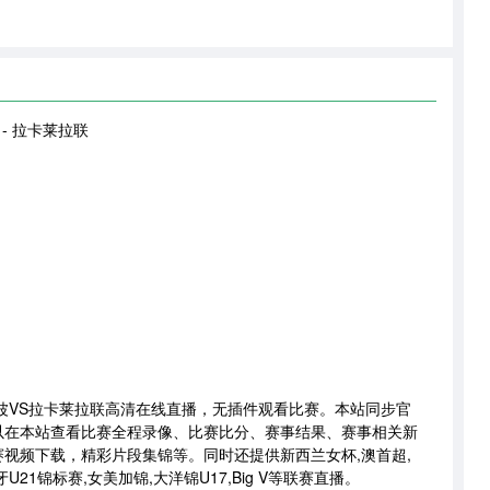
- 拉卡莱拉联
 科其姆波VS拉卡莱拉联高清在线直播，无插件观看比赛。本站同步官
以在本站查看比赛全程录像、比赛比分、赛事结果、赛事相关新
视频下载，精彩片段集锦等。同时还提供新西兰女杯,澳首超,
U21锦标赛,女美加锦,大洋锦U17,Big V等联赛直播。