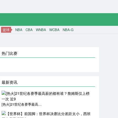
篮球
NBA
CBA
WNBA
WCBA
NBA-G
热门比赛
最新资讯
[热火]21世纪各赛季最高薪的都有谁？詹姆斯仅上榜一次 近9