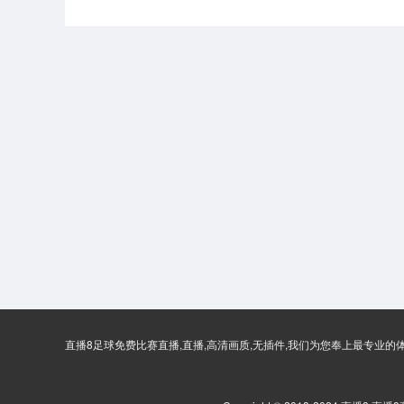
直播8足球免费比赛直播,直播,高清画质,无插件,我们为您奉上最专业的