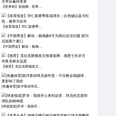
【世界杯】前国脚：世界杯决赛比分差距太小，西班牙本应赢得更多
【体育报道】拜仁新赛季客场球衣：白色辅以蓝与红色，被誉为近年
【中国男篮】解说：杨瀚森8月为国出征没问题 因为后面两个窗口
【推荐】克拉克斯顿发文致谢篮网：感恩七年岁月 布鲁克林永远是
[有趣体育]留洋青训球员谈申思：不仅教会我踢球，更影响了我价
[球迷报道]罗泽：我很开心来到这里，球员的态度和球队的精神面