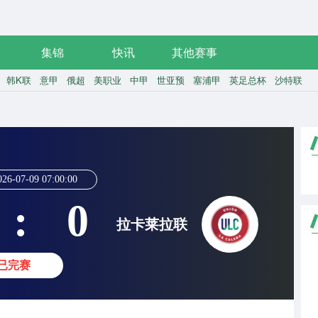
集锦
快讯
其他赛事
韩K联
意甲
俄超
美职业
中甲
世亚预
塞浦甲
英足总杯
沙特联
026-07-09 07:00:00
:
0
拉卡莱拉联
已完赛