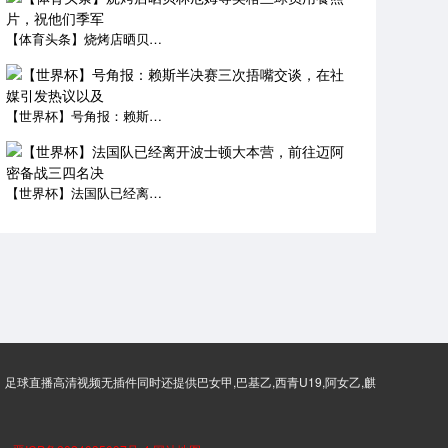
【体育头条】烧烤店晒贝林厄姆等英格兰球员用餐照片，祝他们季军
【世界杯】号角报：赖斯半决赛三次捂嘴交谈，在社媒引发热议以及
【世界杯】法国队已经离开波士顿大本营，前往迈阿密备战三四名决
足球直播高清视频无插件同时还提供巴女甲,巴基乙,西青U19,阿女乙,麒