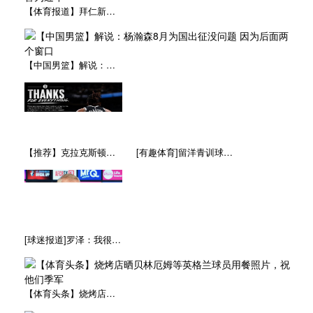
【体育报道】拜仁新赛季客场球衣：白色辅以蓝与红色，被誉为近年
【中国男篮】解说：杨瀚森8月为国出征没问题 因为后面两个窗口
【推荐】克拉克斯顿发文致谢篮网：感恩七年岁月 布鲁克林永远是
[有趣体育]留洋青训球员谈申思：不仅教会我踢球，更影响了我价
[球迷报道]罗泽：我很开心来到这里，球员的态度和球队的精神面
【体育头条】烧烤店晒贝林厄姆等英格兰球员用餐照片，祝他们季军