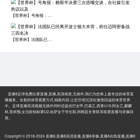
【世界杯】号角报：赖斯半决赛三次捂嘴交谈，在社媒引发热议以及
【世界杯】法国队已经离开波士顿大本营，前往迈阿密备战三四名决
直播8足球免费比赛直播,直播,高清画质,无插件,我们为您奉上最专业的体育直
播服务。全新的体育观赛方式,独家内容,让您尽情沉浸在激情四溢的体育世界
中。足球直播高清视频无插件同时还提供巴女甲,巴基乙,西青U19,阿女乙,麒麟
杯,亚杯预,女北欧锦标赛U2,哈萨女子学生联,阿根廷长青联等联赛直播与录像回
放。
Copyright © 2018-2024 直播8,直播8高清直播,直播8录像,直播8在线直播,直播8