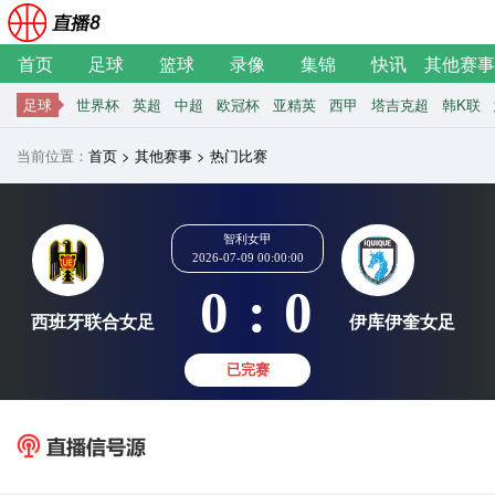
首页
足球
篮球
录像
集锦
快讯
其他赛事
足球
世界杯
英超
中超
欧冠杯
亚精英
西甲
塔吉克超
韩K联
当前位置：
首页
>
其他赛事
>
热门比赛
智利女甲
2026-07-09 00:00:00
0
:
0
西班牙联合女足
伊库伊
已完赛