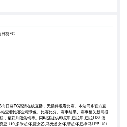
向日葵FC
皮奥里亚VS向日葵FC高清在线直播，无插件观看比赛。本站同步官方直
本站查看比赛全程录像、比赛比分、赛事结果、赛事相关新闻报
，精彩片段集锦等。同时还提供印尼甲,巴拉甲,巴拉U23,澳
克亚U19,多米超杯,捷女乙,马元首女杯,菲超杯,巴拿马LPB U21