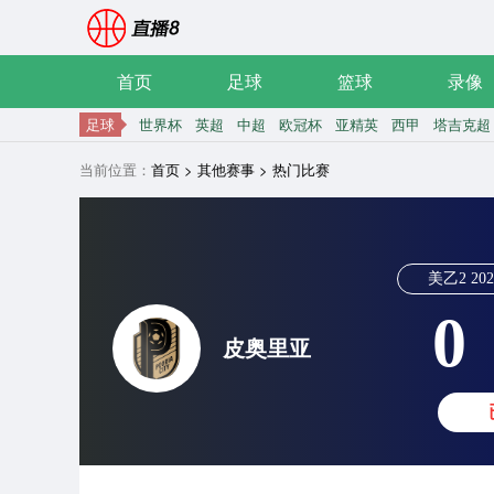
首页
足球
篮球
录像
足球
世界杯
英超
中超
欧冠杯
亚精英
西甲
塔吉克超
当前位置：
首页
>
其他赛事
>
热门比赛
美乙2
202
0
皮奥里亚