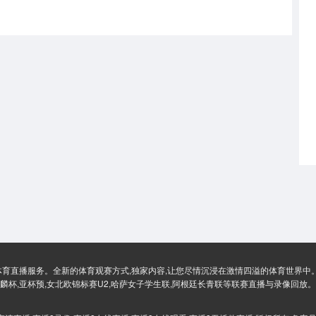
体育直播服务。全新的体育观赛方式,独家内容,让您尽情沉浸在激情四溢的体育世界中。
麟杯,亚杯预,女北欧锦标赛U2,哈萨女子学生联,阿根廷长青联等联赛直播与录像回放。