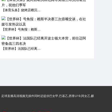
【体育头条】烧烤店晒贝林厄姆等英格兰球员用餐照片，祝他们季军
【世界杯】号角报：赖斯半决赛三次捂嘴交谈，在社媒引发热议以及
【世界杯】法国队已经离开波士顿大本营，前往迈阿密备战三四名决
足球直播高清视频无插件同时还提供巴女甲,巴基乙,西青U19,阿女乙,麒