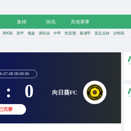
集锦
快讯
其他赛事
韩K联
意甲
俄超
美职业
中甲
世亚预
塞浦甲
英足总杯
沙特联
6-07-08 08:00:00
:
0
向日葵FC
已完赛