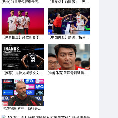
[热火]21世纪各赛季最高薪的都有谁？詹姆斯仅上榜一次 近9
【世界杯】前国脚：世界杯决赛比分差距太小，西班牙本应赢得更多
【体育报道】拜仁新赛季客场球衣：白色辅以蓝与红色，被誉为近年
【中国男篮】解说：杨瀚森8月为国出征没问题 因为后面两个窗口
【推荐】克拉克斯顿发文致谢篮网：感恩七年岁月 布鲁克林永远是
[有趣体育]留洋青训球员谈申思：不仅教会我踢球，更影响了我价
[球迷报道]罗泽：我很开心来到这里，球员的态度和球队的精神面