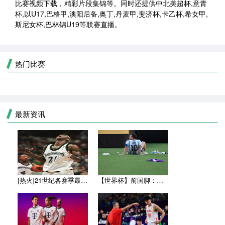
比赛视频下载，精彩片段集锦等。同时还提供中北美超杯,意青
杯,以U17,巴格甲,澳阳后备,奥丁,丹麦甲,斐济杯,卡乙杯,希女甲,
斯尼女杯,巴林锦U19等联赛直播。
热门比赛
最新资讯
[热火]21世纪各赛季最高薪的都有谁？詹姆斯仅上榜一次 近9
【世界杯】前国脚：世界杯决赛比分差距太小，西班牙本应赢得更多