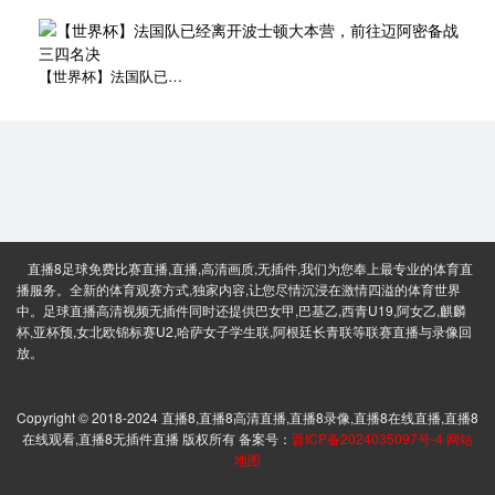
【世界杯】法国队已经离开波士顿大本营，前往迈阿密备战三四名决
直播8足球免费比赛直播,直播,高清画质,无插件,我们为您奉上最专业的体育直
播服务。全新的体育观赛方式,独家内容,让您尽情沉浸在激情四溢的体育世界
中。足球直播高清视频无插件同时还提供巴女甲,巴基乙,西青U19,阿女乙,麒麟
杯,亚杯预,女北欧锦标赛U2,哈萨女子学生联,阿根廷长青联等联赛直播与录像回
放。
Copyright © 2018-2024 直播8,直播8高清直播,直播8录像,直播8在线直播,直播8
在线观看,直播8无插件直播 版权所有 备案号：
晋ICP备2024035097号-4
网站
地图