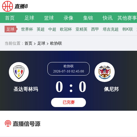
首页
足球
篮球
录像
集锦
快讯
其他赛事
足球
世界杯
英超
中超
欧冠杯
亚精英
西甲
塔吉克超
韩K联
当前位置：
首页
>
足球
>
欧协联
欧协联
2026-07-10 02:45:00
0
:
0
圣达哥林玛
佩
已完赛