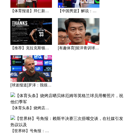
【体育报道】拜仁新赛季客场球衣：白色辅以蓝与红色，被誉为近年
【中国男篮】解说：杨瀚森8月为国出征没问题 因为后面两个窗口
【推荐】克拉克斯顿发文致谢篮网：感恩七年岁月 布鲁克林永远是
[有趣体育]留洋青训球员谈申思：不仅教会我踢球，更影响了我价
[球迷报道]罗泽：我很开心来到这里，球员的态度和球队的精神面
【体育头条】烧烤店晒贝林厄姆等英格兰球员用餐照片，祝他们季军
【世界杯】号角报：赖斯半决赛三次捂嘴交谈，在社媒引发热议以及